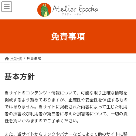
コ
ナ
ン
ビ
テ
ゲ
ン
ー
ツ
シ
へ
ョ
免責事項
ス
ン
キ
に
ッ
移
プ
動
HOME
免責事項
基本方針
当サイトのコンテンツ・情報について、可能な限り正確な情報を
掲載するよう努めておりますが、正確性や安全性を保証するもの
ではありません。当サイトに掲載された内容によって生じた利用
者の損害及び利用者が第三者に与えた損害等について、一切の責
任を負いかねますのでご了承ください。
また、当サイトからリンクやバナーなどによって他のサイトに移