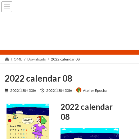
コ
ナ
ン
ビ
テ
ゲ
ン
ー
ツ
シ
へ
ョ
Downloads
ス
ン
キ
に
ッ
移
プ
動
HOME
Downloads
2022 calendar 08
2022 calendar 08
最
2022年8月30日
2022年8月30日
Atelier Epocha
終
更
2022 calendar
新
日
08
時
: