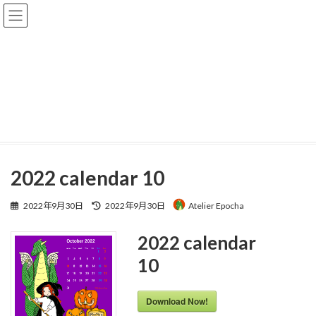
コ
ナ
ン
ビ
テ
ゲ
ン
ー
ツ
シ
へ
ョ
Downloads
ス
ン
キ
に
ッ
移
プ
動
HOME
Downloads
2022 calendar 10
2022 calendar 10
最
2022年9月30日
2022年9月30日
Atelier Epocha
終
更
2022 calendar
新
日
10
時
:
Download Now!