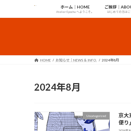
コ
ナ
ホーム｜HOME
ご挨拶｜ABOU
ン
ビ
Atelier Epocha へようこそ。
はじめての方はこ
テ
ゲ
ン
ー
ツ
シ
へ
ョ
ス
ン
キ
に
ッ
移
HOME
お知らせ｜NEWS ＆ INFO.
2024年8月
プ
動
2024年8月
京大
Uncategorized
便り
2024年